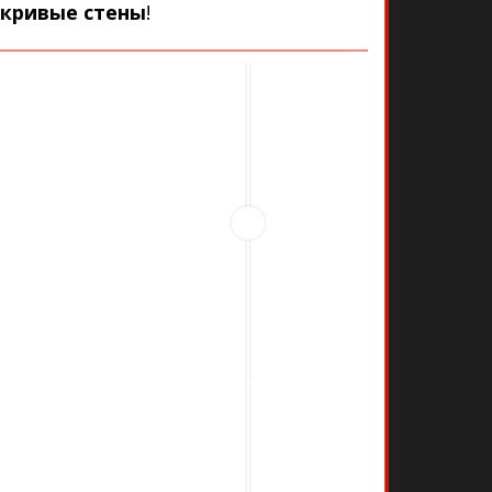
кривые стены
!
До
После