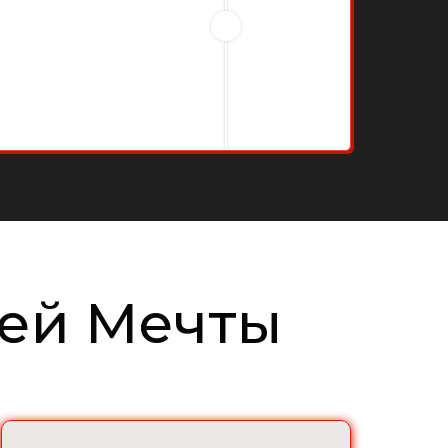
До
После
ней Мечты