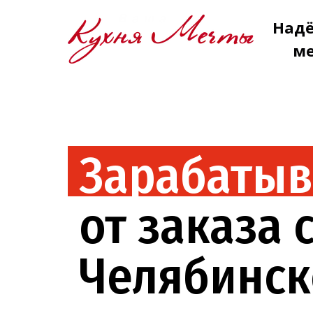
Надё
ме
Зарабатыв
от заказа
Челябинс