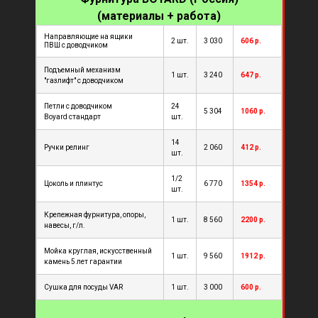
(материалы + работа)
Направляющие на ящики
2 шт.
3 030
606 р.
ПВШ с доводчиком
Подъемный механизм
1 шт.
3 240
647 р.
"газлифт" с доводчиком
Петли с доводчиком
24
5 304
1060 р.
Boyard стандарт
шт.
14
Ручки релинг
2 060
412 р.
шт.
1/2
Цоколь и плинтус
6 770
1354 р.
шт.
Крепежная фурнитура, опоры,
1 шт.
8 560
2200 р.
навесы, г/л.
Мойка круглая, искусственный
1 шт.
9 560
1912 р.
камень 5 лет гарантии
Сушка для посуды VAR
1 шт.
3 000
600 р.