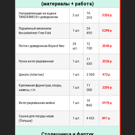
(материалы + работа)
16
Направляющие на ящики
2 шт.
3250 р.
TANDEMBOX с доводчиком
250
Подъемный механизм
26
1 шт.
5298 р.
Kessebohmer Free Fold
490
24
12
Петли с доводчиком Boyard Neo
2540 р.
шт.
700
11
Ручка интегрированная
1 шт.
2326 р.
630
Цоколь (пластик)
1 шт.
2 360
472 р.
Крепежная фурнитура, опоры,
11
1 шт.
2200 р.
навесы, г/л.
000
19
Интегрированная мойка
1 шт.
3970 р.
860
Сушка для посуды нерж.
1 шт.
4 455
891 р.
(Польша)
Столешница и фартук