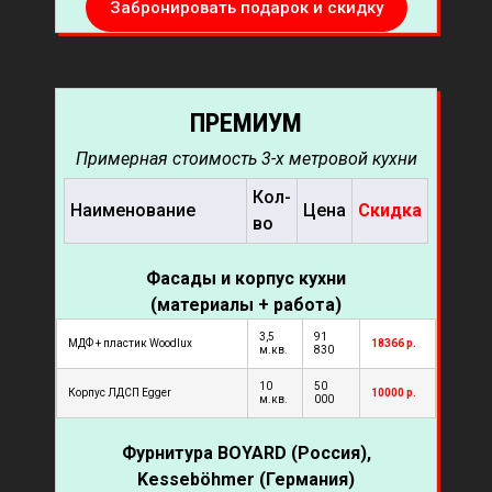
Забронировать подарок и скидку
ПРЕМИУМ
Примерная стоимость 3-х метровой кухни
Кол-
Наименование
Цена
Скидка
во
Фасады и корпус кухни
(материалы + работа)
3,5
91
МДФ + пластик Woodlux
18366 р.
м.кв.
830
10
50
Корпус ЛДСП Egger
10000 р.
м.кв.
000
Фурнитура
BOYARD (Россия
),
Kesseböhmer (Германия)