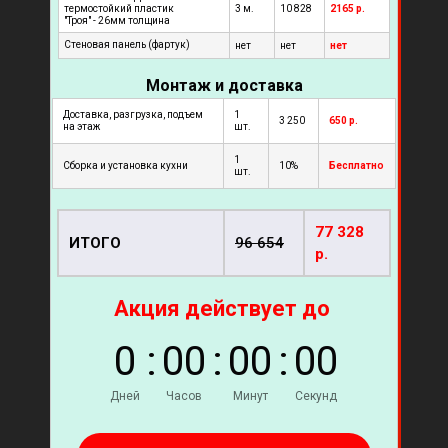
термостойкий пластик
3 м.
10 828
2165 р.
"Троя" - 26мм толщина
Стеновая панель (фартук)
нет
нет
нет
Монтаж и доставка
Доставка, разгрузка, подъем
1
3 250
650 р.
на этаж
шт.
1
Сборка и установка кухни
10%
Бесплатно
шт.
77 328
ИТОГО
96 654
р.
Акция действует до
0
:
0
0
:
0
0
:
0
0
Дней
Часов
Минут
Секунд