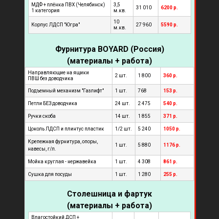
МДФ + плёнка ПВХ (Челябинск)
3,5
31 010
6200 р.
1 категория
м.кв.
10
Корпус ЛДСП "Югра"
27 960
5590 р.
м.кв.
Фурнитура BOYARD (Россия)
(материалы + работа)
Направляющие на ящики
2 шт.
1 800
360 р.
ПВШ без доводчика
Подъемный механизм "Газлифт"
1 шт.
768
153 р.
Петли БЕЗ доводчика
24 шт.
2 475
540 р.
Ручки скоба
14 шт.
1 855
371 р.
Цоколь ЛДСП и плинтус пластик
1/2 шт.
5 240
1050 р.
Крепежная фурнитура, опоры,
1 шт.
5 880
1176 р.
навесы, г/л.
Мойка круглая - нержавейка
1 шт.
4 308
861 р.
Сушка для посуды
1 шт.
1 280
255 р.
Столешница и фартук
(материалы + работа)
Влагостойкий ДСП +