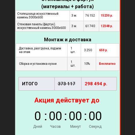
(материалы + работа)
Столешница искусственный
3 м.
76 152
15230
р.
камень 3000х600
Стеновая панель (фартук).
3 м.
61 740
12348 р.
искусственный камень 3000х600
Монтаж и доставка
Доставка, разгрузка, подъем
1
3 250
650 р.
на этаж
шт.
1
Сборка и установка кухни
10%
Бесплатно
шт.
ИТОГО
373 117
298 494 р.
Акция действует до
0
:
0
0
:
0
0
:
0
0
Дней
Часов
Минут
Секунд