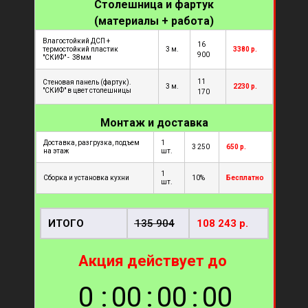
Столешница и фартук
(материалы + работа)
Влагостойкий ДСП +
16
термостойкий пластик
3 м.
3380
р.
900
"СКИФ" - 38мм
11
Стеновая панель (фартук).
3 м.
2230 р.
"СКИФ" в цвет столешницы
170
Монтаж и доставка
Доставка, разгрузка, подъем
1
3 250
650 р.
на этаж
шт.
1
Сборка и установка кухни
10%
Бесплатно
шт.
ИТОГО
135 904
108 243 р.
Акция действует до
0
:
0
0
:
0
0
:
0
0