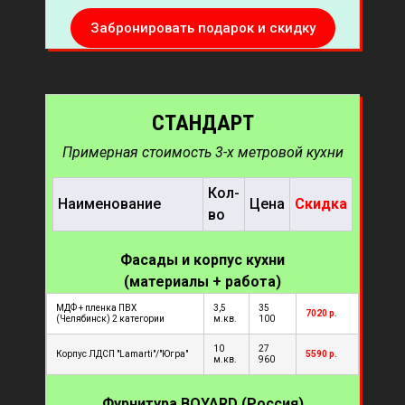
Забронировать подарок и скидку
СТАНДАРТ
Примерная стоимость 3-х метровой кухни
Кол-
Наименование
Цена
Скидка
во
Фасады и корпус кухни
(материалы + работа)
МДФ + пленка ПВХ
3,5
35
7020
р.
(Челябинск) 2 категории
м.кв.
100
10
27
Корпус ЛДСП "Lamarti"/"Югра"
5590 р.
м.кв.
960
Фурнитура
BOYARD (Россия)