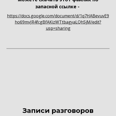
запасной ссылке -
https://docs.google.com/document/d/1q7HABevuvE9
ho69mvJR4fcgBfAKizWTtbagyaLQhSjM/edit?
usp=sharing
Записи разговоров