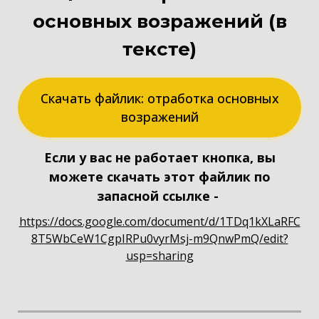
основных возражений (в
тексте)
Скачать файлик: отработка основных
возражений
Если у вас не работает кнопка, вы
можете скачать этот файлик по
запасной ссылке -
https://docs.google.com/document/d/1TDq1kXLaRFC
8T5WbCeW1CgpIRPu0vyrMsj-m9QnwPmQ/edit?
usp=sharing